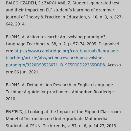
BALEGHIZADEH, S.; ZARGHAMI, Z. Student -generated test
and their impact on ELF student’s learning of grammar.
Journal of Theory & Practice in Education, v. 10, n. 3, p. 627-
642, 2014.
BURNS, A. Action research: An evolving paradigm?
Language Teaching, v. 38, n. 2. p. 57–74, 2005. Disponível
em:
https://www.cambridge.org/core/journals/language-
teaching/article/abs/action-research-an-evolving-
paradigm/3220D505260711B19E5FDED22365DBD8
. Acesso
em: 06 jun. 2021.
BURNS, A. Doing Action Research in English Language
Teching: A guide for practioners. Abingdon: Routledge,
2010.
ENFIELD, J. Looking at the Impact of the Flipped Classroom
Model of Instruction on Undergraduate Multimedia
Students at CSUN. Techtrends, v. 57, n. 6, p. 14-27, 2013.