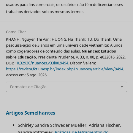
usados para fins comerciais, os usuários não têm de licenciar esses
trabalhos derivados sob os mesmos termos.
Como Citar
KHANH, Nguyen Thi Van; HUONG, Ha Thanh; TU, Do Thanh. Uma
pesquisa-ação de 3 anos em uma universidade vietnamita: Alunos
como cogeradores de conteúdo das aulas.
Nuances: Estudos
sobre Educação
, Presidente Prudente, v. 33, n. 00, p. e022016, 2022.
DOI:
10.32930/nuances.v33i00.9494
. Disponível em:
https://revista.fct.unesp.br/index.php/Nuances/article/view/9494
.
Acesso em: 5 ago. 2026.
Formatos de Citação
Artigos Semelhantes
Schirley Sandra Schweder Mueller, Adriana Fischer,
Sandra Pottmeier,
Práticas de letramentos do