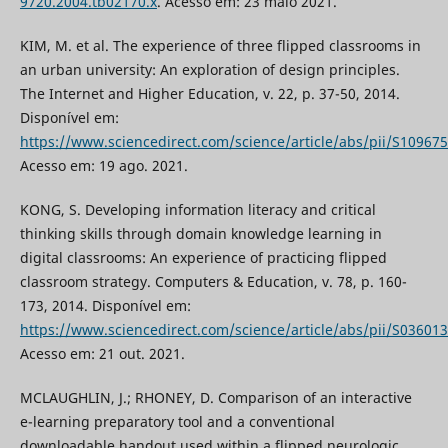
9720.2004.tb02170.x
. Acesso em: 23 maio 2021.
KIM, M. et al. The experience of three flipped classrooms in
an urban university: An exploration of design principles.
The Internet and Higher Education, v. 22, p. 37-50, 2014.
Disponível em:
https://www.sciencedirect.com/science/article/abs/pii/S1096
Acesso em: 19 ago. 2021.
KONG, S. Developing information literacy and critical
thinking skills through domain knowledge learning in
digital classrooms: An experience of practicing flipped
classroom strategy. Computers & Education, v. 78, p. 160-
173, 2014. Disponível em:
https://www.sciencedirect.com/science/article/abs/pii/S0360
Acesso em: 21 out. 2021.
MCLAUGHLIN, J.; RHONEY, D. Comparison of an interactive
e-learning preparatory tool and a conventional
downloadable handout used within a flipped neurologic