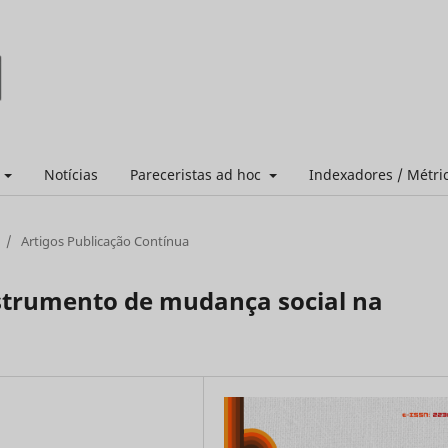
s
Notícias
Pareceristas ad hoc
Indexadores / Métri
/
Artigos Publicação Contínua
strumento de mudança social na