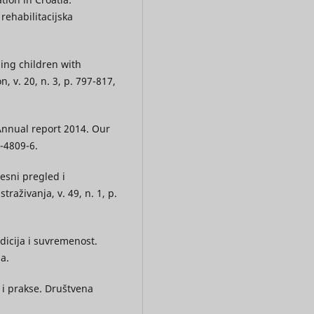
rehabilitacijska
ing children with
n, v. 20, n. 3, p. 797-817,
nual report 2014. Our
-4809-6.
esni pregled i
traživanja, v. 49, n. 1, p.
dicija i suvremenost.
a.
 i prakse. Društvena