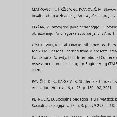
MATKOVIĆ, T.; HRŽICA, G.; IVANOVIĆ, M. Stavov
invaliditetom u Hrvatskoj. Andragoške studije, v. 
MAŽAR, V. Razvoj socijalne pedagogije u Hrvatsko
obrazovanju. Andragoška spoznanja, v. 27, n. 1, 
O'SULLIVAN, K. et al. How to Influence Teachers
for STEM: Lessons Learned from Microsofts Dr
Educational Activity. IEEE International Confere
Assessment, and Learning for Engineering (TALE),
2020.
PAVIČIĆ, D. K.; BAKOTA, K. Studentś attitudes to
education. Hum, v. 16, n. 26, p. 180-198, 2021.
PETROVIĆ, D. Socijalna pedagogija u Hrvatskoj: iz
Socijalna ekologija, v. 27, n. 3, p. 279-293, 2018.
RADOŠEVIĆ-VIDAČEK, B.; PEJIĆ, I. Inclusive educa