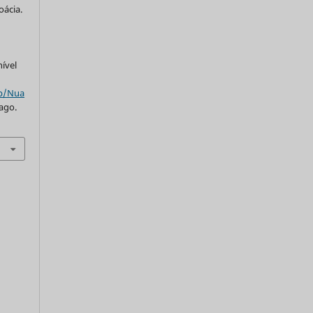
oácia.
nível
hp/Nua
 ago.