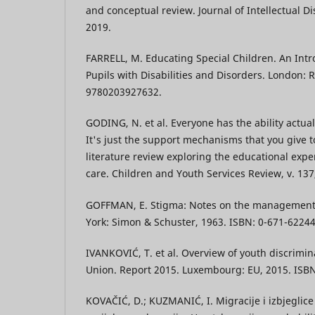
and conceptual review. Journal of Intellectual Disa
2019.
FARRELL, M. Educating Special Children. An Intro
Pupils with Disabilities and Disorders. London: 
9780203927632.
GODING, N. et al. Everyone has the ability actual
It's just the support mechanisms that you give 
literature review exploring the educational expe
care. Children and Youth Services Review, v. 137,
GOFFMAN, E. Stigma: Notes on the management o
York: Simon & Schuster, 1963. ISBN: 0-671-62244
IVANKOVIĆ, T. et al. Overview of youth discrimi
Union. Report 2015. Luxembourg: EU, 2015. ISBN
KOVAČIĆ, D.; KUZMANIĆ, I. Migracije i izbjeglice 