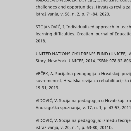
challenges and opportunities. Hrvatska revija za 
istraživanja, v. 56, n. 2, p. 71-84, 2020.
STOJANOVIĆ, I. Individualized approach in teach
learning difficulties. Croatian Journal of Educatio
2018.
UNITED NATIONS CHILDREN'S FUND (UNICEF). An
Story. New York: UNICEF, 2014. ISBN: 978-92-806
VEČEK, A. Socijalna pedagogija u Hrvatskoj: povij
suvremenost. Hrvatska revija za rehabilitacijska is
19-31, 2013.
VIDOVIĆ, V. Socijalna pedagogija u Hrvatskoj: tra
Andragoška spoznanja, v. 17, n. 1, p. 43-53, 2011
VIDOVIĆ, V. Socijalna pedagogija: između teorije
istraživanja, v. 20, n. 1, p. 63-80, 2011b.