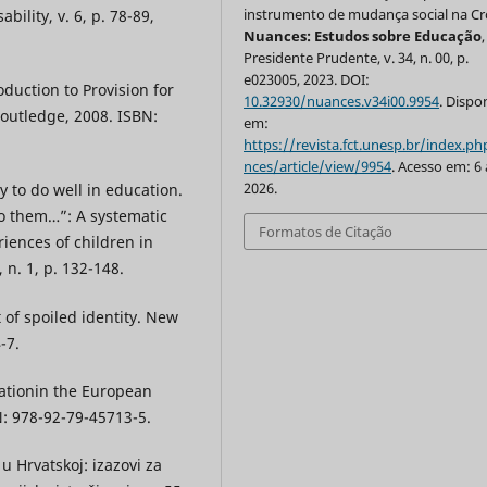
instrumento de mudança social na Cr
bility, v. 6, p. 78-89,
Nuances: Estudos sobre Educação
,
Presidente Prudente, v. 34, n. 00, p.
e023005, 2023. DOI:
duction to Provision for
10.32930/nuances.v34i00.9954
. Dispo
Routledge, 2008. ISBN:
em:
https://revista.fct.unesp.br/index.p
nces/article/view/9954
. Acesso em: 6
2026.
y to do well in education.
to them…”: A systematic
Formatos de Citação
riences of children in
 n. 1, p. 132-148.
f spoiled identity. New
-7.
nationin the European
: 978-92-79-45713-5.
u Hrvatskoj: izazovi za