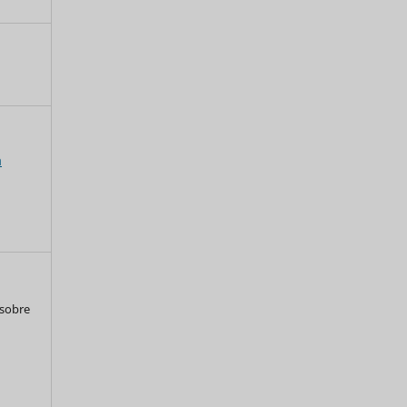
a
 sobre
a