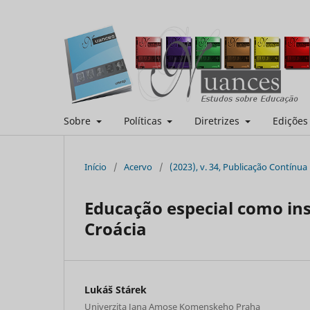
Sobre
Políticas
Diretrizes
Ediçõe
Início
/
Acervo
/
(2023), v. 34, Publicação Contínua
Educação especial como in
Croácia
Lukáš Stárek
Univerzita Jana Amose Komenskeho Praha