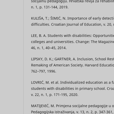
socijalnu pedagogiju. Hrvatska revija za rehabilita
n. 1, p. 131-144, 2019.
KULIŠA, T.; ŠIMIĆ, N. Importance of early detecti
difficulties. Croatian Journal of Education, v. 20, 
LEE, B. A. Students with disabilities: Opportunit
colleges and universities. Change: The Magazine
46, n. 1, 40–45, 2014.
LIPSKY, D. K.; GARTNER, A. Inclusion, School Res
Remaking of American Society. Harvard Educationa
762–797, 1996.
LOVRIĆ, M. et al. Individualized education as a f
students with disabilities in primary school. Cro
v. 22, n. 1, p. 171-195, 2020.
MATIJEVIĆ, M. Primjena socijalne pedagogije u o
Pedagogijska istraživanja, v. 13, n. 2, p. 347-361,