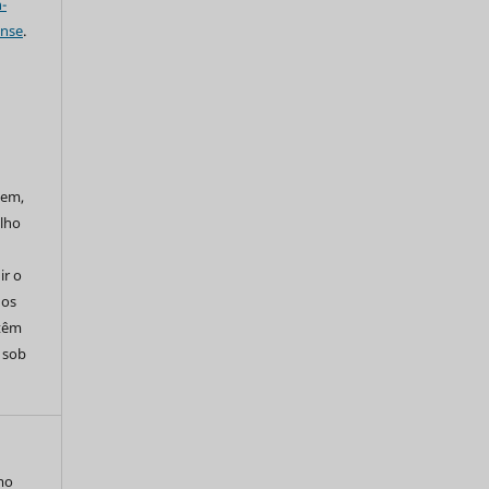
-
ense
.
xem,
alho
ir o
dos
 têm
s sob
mo