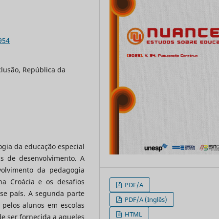
954
lusão, República da
ogia da educação especial
s de desenvolvimento. A
volvimento da pedagogia
na Croácia e os desafios
PDF/A
sse país. A segunda parte
PDF/A (Inglês)
s pelos alunos em escolas
HTML
e ser fornecida a aqueles