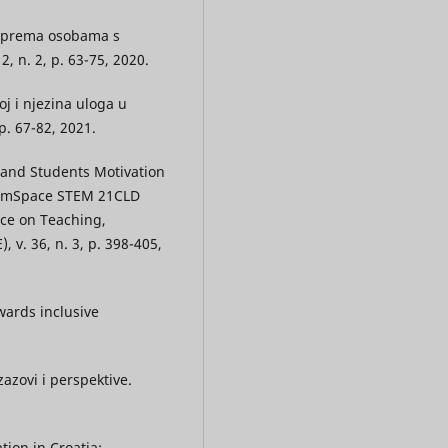
i prema osobama s
2, n. 2, p. 63-75, 2020.
j i njezina uloga u
p. 67-82, 2021.
 and Students Motivation
eamSpace STEM 21CLD
nce on Teaching,
 v. 36, n. 3, p. 398-405,
wards inclusive
azovi i perspektive.
tion in Croatia: