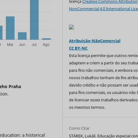
licença
Creative Commons Attribution
NonCommercial 4.0 International Lic
Atribuição-NãoComercial
CC BY-NC
Esta licença permite que outros remi
adaptem e criem a partir do seu trab
para fins não comerciais, e embora os
novos trabalhos tenham de lhe atribu
devido crédito e não possam ser usa
eho Praha
para fins comerciais, os usuários não
tion.
de licenciar esses trabalhos derivado
os mesmos termos.
Como Citar
ducation: a historical
STÁREK, Lukáš. Educação especial co