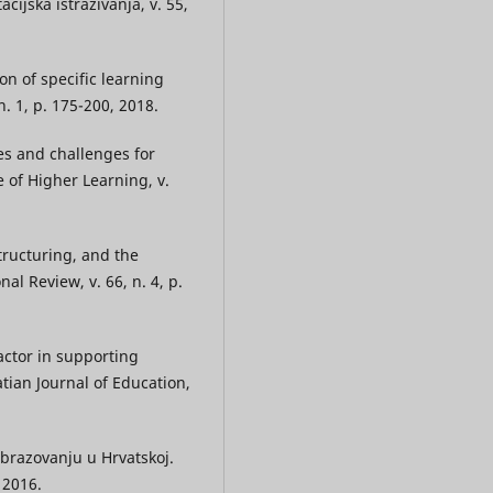
cijska istraživanja, v. 55,
on of specific learning
n. 1, p. 175-200, 2018.
ies and challenges for
 of Higher Learning, v.
tructuring, and the
l Review, v. 66, n. 4, p.
actor in supporting
atian Journal of Education,
brazovanju u Hrvatskoj.
 2016.