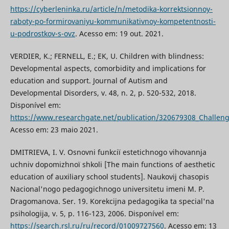
https://cyberleninka.ru/article/n/metodika-korrektsionnoy-
raboty-po-formirovaniyu-kommunikativnoy-kompetentnosti-
u-podrostkov-s-ovz
. Acesso em: 19 out. 2021.
VERDIER, K.; FERNELL, E.; EK, U. Children with blindness:
Developmental aspects, comorbidity and implications for
education and support. Journal of Autism and
Developmental Disorders, v. 48, n. 2, p. 520-532, 2018.
Disponível em:
https://www.researchgate.net/publication/320679308_Challeng
Acesso em: 23 maio 2021.
DMITRIEVA, I. V. Osnovnі funkcії estetichnogo vihovannja
uchnіv dopomіzhnoї shkoli [The main functions of aesthetic
education of auxiliary school students]. Naukovij chasopis
Nacіonal'nogo pedagogіchnogo unіversitetu іmenі M. P.
Dragomanova. Ser. 19. Korekcіjna pedagogіka ta specіal'na
psihologіja, v. 5, p. 116-123, 2006. Disponível em:
https://search.rsl.ru/ru/record/01009727560
. Acesso em: 13