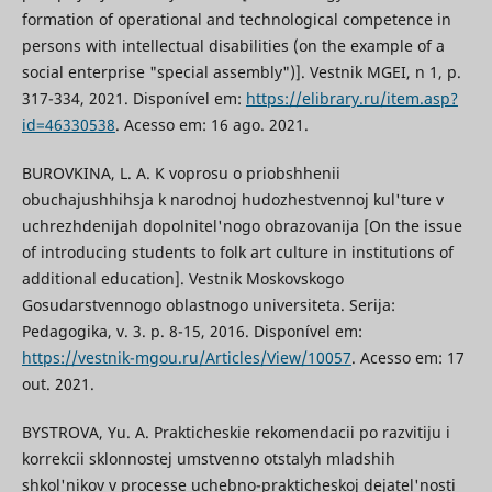
formation of operational and technological competence in
persons with intellectual disabilities (on the example of a
social enterprise "special assembly")]. Vestnik MGEI, n 1, p.
317-334, 2021. Disponível em:
https://elibrary.ru/item.asp?
id=46330538
. Acesso em: 16 ago. 2021.
BUROVKINA, L. A. K voprosu o priobshhenii
obuchajushhihsja k narodnoj hudozhestvennoj kul'ture v
uchrezhdenijah dopolnitel'nogo obrazovanija [On the issue
of introducing students to folk art culture in institutions of
additional education]. Vestnik Moskovskogo
Gosudarstvennogo oblastnogo universiteta. Serija:
Pedagogika, v. 3. p. 8-15, 2016. Disponível em:
https://vestnik-mgou.ru/Articles/View/10057
. Acesso em: 17
out. 2021.
BYSTROVA, Yu. A. Prakticheskie rekomendacii po razvitiju i
korrekcii sklonnostej umstvenno otstalyh mladshih
shkol'nikov v processe uchebno-prakticheskoj dejatel'nosti