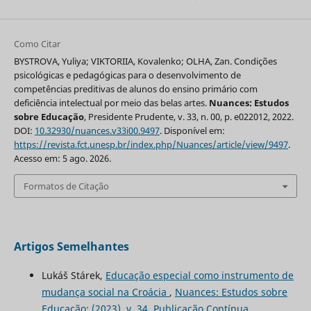
Como Citar
BYSTROVA, Yuliya; VIKTORIIA, Kovalenko; OLHA, Zan. Condições
psicológicas e pedagógicas para o desenvolvimento de
competências preditivas de alunos do ensino primário com
deficiência intelectual por meio das belas artes.
Nuances: Estudos
sobre Educação
, Presidente Prudente, v. 33, n. 00, p. e022012, 2022.
DOI:
10.32930/nuances.v33i00.9497
. Disponível em:
https://revista.fct.unesp.br/index.php/Nuances/article/view/9497
.
Acesso em: 5 ago. 2026.
Formatos de Citação
Artigos Semelhantes
Lukáš Stárek,
Educação especial como instrumento de
mudança social na Croácia
,
Nuances: Estudos sobre
Educação: (2023), v. 34, Publicação Contínua