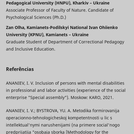
Pedagogical University (HNPU), Kharkiv – Ukraine
Associate Professor of Faculty of Nature. Candidate of
Psychological Sciences (Ph.D.)
Zan Olha, Kamianets-Podіlskyi National Ivan Ohiienko
University (KPNU), Kamianets – Ukraine
Graduate Student of Department of Correctional Pedagogy
and Inclusive Education.
Referências
ANANIEV, I. V. Inclusion of persons with mental disabilities
in professional and labor activities (experience of the social
enterprise "Special assembly"). Moskow: KARO, 2021.
ANANIEV, I. V.; BYSTROVA, YU. A. Metodika formirovanija
operacionno-tehnologicheskoj kompetentnosti u lic s
intellektual'nymi narushenijami (na primere social'nogo
predprijatija "osobaja sborka [Methodology for the