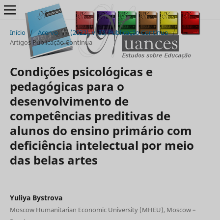
Início
/
Acervo
/
(2022), v. 33, Publicação Contínua
/
Artigos Publicação Contínua
Condições psicológicas e
pedagógicas para o
desenvolvimento de
competências preditivas de
alunos do ensino primário com
deficiência intelectual por meio
das belas artes
Yuliya Bystrova
Moscow Humanitarian Economic University (MHEU), Moscow –