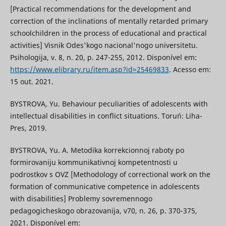
[Practical recommendations for the development and
correction of the inclinations of mentally retarded primary
schoolchildren in the process of educational and practical
activities] Vіsnik Odes'kogo nacіonal'nogo unіversitetu.
Psihologіja, v. 8, n. 20, p. 247-255, 2012. Disponível em:
https://www.elibrary.ru/item.asp?id=25469833
. Acesso em:
15 out. 2021.
BYSTROVA, Yu. Behaviour peculiarities of adolescents with
intellectual disabilities in conflict situations. Toruń: Liha-
Pres, 2019.
BYSTROVA, Yu. A. Metodika korrekcionnoj raboty po
formirovaniju kommunikativnoj kompetentnosti u
podrostkov s OVZ [Methodology of correctional work on the
formation of communicative competence in adolescents
with disabilities] Problemy sovremennogo
pedagogicheskogo obrazovanija, v70, n. 26, p. 370-375,
2021. Disponível em: