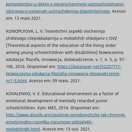
kompetentsiy-u-detey-s-ogranichennymi-vozmozhnostyami-
zdorovya-v-usloviyah-uchrezhdeniya-dopolnitelnogo
. Acesso
em: 13 maio 2021.
KONOPLYOVA, L. V. Teoretichnі aspekti vivchennja
zhittєvogo cіlepokladannja u molodshih shkoljarіv z OVZ
[Theoretical aspects of the education of the living order
among young schoolchildren with disabilities] Nowoczesna
edukacja: flozofa, innowacja, doświadczenie, v. 1, n. 5, p. 97-
106, 2016. Disponível em:
https://docplayer.net/52207771-
Nowoczesna-edukacja-filozofia-innowacja-doswiadczenie-
nr1-5.html
. Acesso em: 09 maio. 2021.
KOVALENKO, V. E. Educational environment as a factor of
emotional development of mentally retarded junior
schoolchildren. Kyiv: MES, 2014. Disponível em:
http://www.disslib.org/osvitnye-seredovyshche-jak-chynnyk-
emotsiynoho-rozvytku-rozumovo-vidstalykh-
molodshykh.html
. Acesso em: 13 out. 2021.