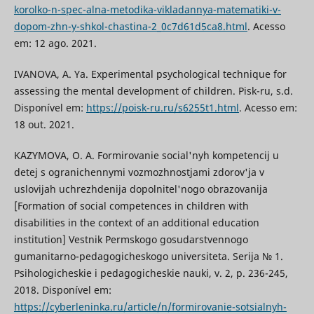
korolko-n-spec-alna-metodika-vikladannya-matematiki-v-
dopom-zhn-y-shkol-chastina-2_0c7d61d5ca8.html
. Acesso
em: 12 ago. 2021.
IVANOVA, A. Ya. Experimental psychological technique for
assessing the mental development of children. Pisk-ru, s.d.
Disponível em:
https://poisk-ru.ru/s6255t1.html
. Acesso em:
18 out. 2021.
KAZYMOVA, O. A. Formirovanie social'nyh kompetencij u
detej s ogranichennymi vozmozhnostjami zdorov'ja v
uslovijah uchrezhdenija dopolnitel'nogo obrazovanija
[Formation of social competences in children with
disabilities in the context of an additional education
institution] Vestnik Permskogo gosudarstvennogo
gumanitarno-pedagogicheskogo universiteta. Serija № 1.
Psihologicheskie i pedagogicheskie nauki, v. 2, p. 236-245,
2018. Disponível em:
https://cyberleninka.ru/article/n/formirovanie-sotsialnyh-