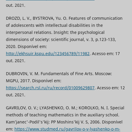
out. 2021.
DROZD, L. V., BYSTROVA, Yu. O. Features of communication
of adolescents with intellectual disabilities in the
interpersonal relations. Insight: the psychological
dimensions of society: scientific journal, v. 3, p.123-133,
2020. Disponível em:
http://ekhsuir.kspu.edu/123456789/11982
. Acesso em: 17
out. 2021.
DUBROVIN, V. M. Fundamentals of Fine Arts. Мoscow:
MGPU, 2017. Disponível em:
https://search.rsl.ru/ru/record/01009629807
. Acesso em: 12
out. 2021.
GAVRILOV, O. V.; LYASHENKO, O. M.; KOROLKO, N. I. Special
methods of teaching mathematics in the auxiliary school.
Kam’janec'-Podіl's'kij: PP Moshins'kij V. S, 2006. Disponível
em:
https://www.studmed.ru/gavrilov-o-v-lyashenko-o-m-