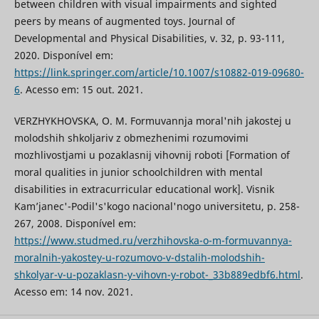
between children with visual impairments and sighted
peers by means of augmented toys. Journal of
Developmental and Physical Disabilities, v. 32, p. 93-111,
2020. Disponível em:
https://link.springer.com/article/10.1007/s10882-019-09680-
6
. Acesso em: 15 out. 2021.
VERZHYKHOVSKA, O. M. Formuvannja moral'nih jakostej u
molodshih shkoljarіv z obmezhenimi rozumovimi
mozhlivostjami u pozaklasnіj vihovnіj robotі [Formation of
moral qualities in junior schoolchildren with mental
disabilities in extracurricular educational work]. Vіsnik
Kam’janec'-Podіl's'kogo nacіonal'nogo unіversitetu, p. 258-
267, 2008. Disponível em:
https://www.studmed.ru/verzhihovska-o-m-formuvannya-
moralnih-yakostey-u-rozumovo-v-dstalih-molodshih-
shkolyar-v-u-pozaklasn-y-vihovn-y-robot-_33b889edbf6.html
.
Acesso em: 14 nov. 2021.