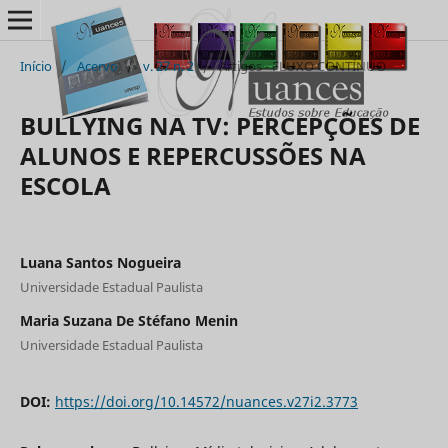
Início
/
Acervo
/
v. 27 n. 2
/
Artigos - FLUXO CONTÍNUO
BULLYING NA TV: PERCEPÇÕES DE
ALUNOS E REPERCUSSÕES NA
ESCOLA
Luana Santos Nogueira
Universidade Estadual Paulista
Maria Suzana De Stéfano Menin
Universidade Estadual Paulista
DOI:
https://doi.org/10.14572/nuances.v27i2.3773