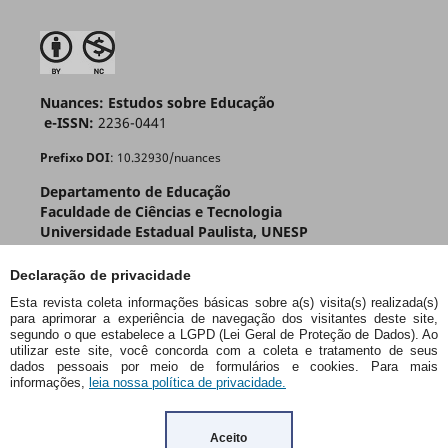
Nuances: Estudos sobre Educação
e-ISSN:
2236-0441
Prefixo DOI
: 10.32930/nuances
Departamento de Educação
Faculdade de Ciências e Tecnologia
Universidade Estadual Paulista, UNESP
R. Roberto Símonsen, 305 - Centro Educacional
Pres. Prudente - SP - Brasil
Declaração de privacidade
CEP: 19060-900
Esta revista coleta informações básicas sobre a(s) visita(s) realizada(s)
para aprimorar a experiência de navegação dos visitantes deste site,
segundo o que estabelece a LGPD (Lei Geral de Proteção de Dados). Ao
utilizar este site, você concorda com a coleta e tratamento de seus
dados pessoais por meio de formulários e cookies. Para mais
informações,
leia nossa política de privacidade.
Aceito