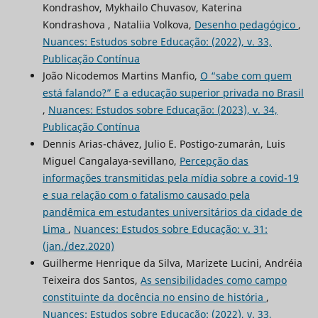
Kondrashov, Mykhailo Chuvasov, Katerina
Kondrashova , Nataliia Volkova,
Desenho pedagógico
,
Nuances: Estudos sobre Educação: (2022), v. 33,
Publicação Contínua
João Nicodemos Martins Manfio,
O “sabe com quem
está falando?” E a educação superior privada no Brasil
,
Nuances: Estudos sobre Educação: (2023), v. 34,
Publicação Contínua
Dennis Arias-chávez, Julio E. Postigo-zumarán, Luis
Miguel Cangalaya-sevillano,
Percepção das
informações transmitidas pela mídia sobre a covid-19
e sua relação com o fatalismo causado pela
pandêmica em estudantes universitários da cidade de
Lima
,
Nuances: Estudos sobre Educação: v. 31:
(jan./dez.2020)
Guilherme Henrique da Silva, Marizete Lucini, Andréia
Teixeira dos Santos,
As sensibilidades como campo
constituinte da docência no ensino de história
,
Nuances: Estudos sobre Educação: (2022), v. 33,