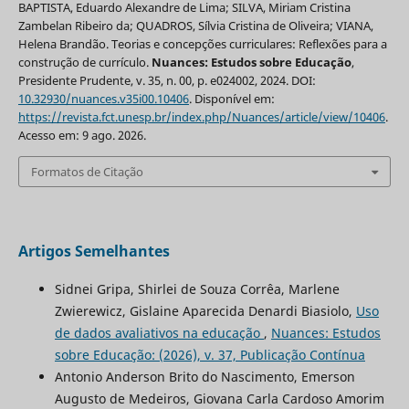
BAPTISTA, Eduardo Alexandre de Lima; SILVA, Miriam Cristina
Zambelan Ribeiro da; QUADROS, Sílvia Cristina de Oliveira; VIANA,
Helena Brandão. Teorias e concepções curriculares: Reflexões para a
construção de currículo.
Nuances: Estudos sobre Educação
,
Presidente Prudente, v. 35, n. 00, p. e024002, 2024. DOI:
10.32930/nuances.v35i00.10406
. Disponível em:
https://revista.fct.unesp.br/index.php/Nuances/article/view/10406
.
Acesso em: 9 ago. 2026.
Formatos de Citação
Artigos Semelhantes
Sidnei Gripa, Shirlei de Souza Corrêa, Marlene
Zwierewicz, Gislaine Aparecida Denardi Biasiolo,
Uso
de dados avaliativos na educação
,
Nuances: Estudos
sobre Educação: (2026), v. 37, Publicação Contínua
Antonio Anderson Brito do Nascimento, Emerson
Augusto de Medeiros, Giovana Carla Cardoso Amorim