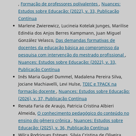
,
Formação de professores polivalentes
,
Nuances:
Estudos sobre Educação: (2022), v. 33, Publicação
Contínua
Marlene Zwierewicz, Lucineia Kotelak Junges, Marilise
Edinéia dos Anjos Berres Kampmann, Juan Miguel
González Velasco,
Das demandas formativas de
docentes da educação básica ao compromisso da
pesquisa com intervenção do mestrado profissional
,
Nuances: Estudos sobre Educação: (2022), v. 33,
Publicação Contínua
Inês Maria Gugel Dummel, Madalena Pereira Silva,
Jociane Machiavelli, Levi Hulse,
TDIC e TPACK na
formação docente
,
Nuances: Estudos sobre Educação:
(2026), v. 37, Publicação Contínua
Renata Faria de Araujo, Patricia Cristina Albieri
Almeida,
O conhecimento pedagógico do conteúdo no
ensino do gênero crônica
,
Nuances: Estudos sobre
Educação: (2025), v. 36, Publicação Contínua
Wilca Rodrigues Esteves, Silvia Cristina de Oliveira