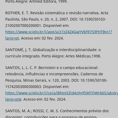
Porto Alegre: Artmed Editora, 1999.
ROTHER, E. T. Revisão sistemática x revisão narrativa. Acta
Paulista, São Paulo, v. 20, n. 2, 2007. DOI: 10.1590/S0103-
21002007000200001. Disponível em:
https://www.scielo.br/j/ape/a/z7zZ4Z4GwYV6FR7S9FHTByr/?
lang=pt
. Acesso em: 02 fev. 2024.
SANTOMÉ, J. T. Globalização e interdisciplinaridade: o
currículo integrado. Porto Alegre: Artes Médicas,1998.
SANTOS, L. L. C. P. Bernstein e o campo educacional:
relevância, influências e incompreensões. Cadernos de
Pesquisa, Minas Gerais, v. 120, 2003. DOI: 10.1590/S0100-
15742003000300003. Disponível em:
https://www.scielo.br/j/cp/a/8Rgg5Zjd4zXyjfSMTQWr66S/abstra
lang=pt#
. Acesso em: 02 fev. 2024.
SANTOS, M. A.; ROSSI, C. M. S. Conhecimentos prévios dos
discentes: contribuições para o processo de ensino-