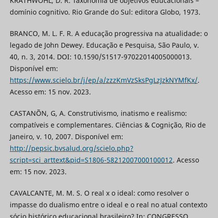
KRATHWOHL, D. R. Taxonomia de objetivos educacionais –
domínio cognitivo. Rio Grande do Sul: editora Globo, 1973.
BRANCO, M. L. F. R. A educação progressiva na atualidade: o
legado de John Dewey. Educação e Pesquisa, São Paulo, v.
40, n. 3, 2014. DOI: 10.1590/S1517-97022014005000013.
Disponível em:
https://www.scielo.br/j/ep/a/zzzKmVzSksPgLzJzkNYMfKx/
.
Acesso em: 15 nov. 2023.
CASTANÕN, G, A. Construtivismo, inatismo e realismo:
compatíveis e complementares. Ciências & Cognição, Rio de
Janeiro, v. 10, 2007. Disponível em:
http://pepsic.bvsalud.org/scielo.php?
script=sci_arttext&pid=S1806-58212007000100012
. Acesso
em: 15 nov. 2023.
CAVALCANTE, M. M. S. O real x o ideal: como resolver o
impasse do dualismo entre o ideal e o real no atual contexto
sócio histórico educacional brasileiro? In: CONGRESSO