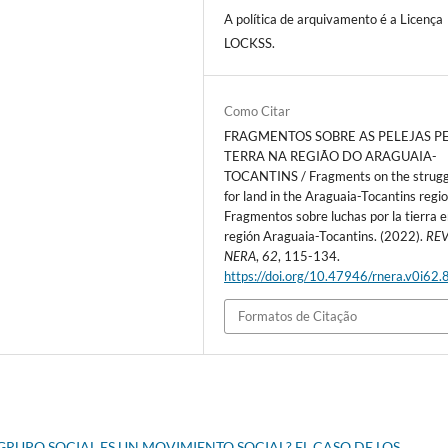
A política de arquivamento é a Licença
LOCKSS.
Como Citar
FRAGMENTOS SOBRE AS PELEJAS P
TERRA NA REGIÃO DO ARAGUAIA-
TOCANTINS / Fragments on the strugg
for land in the Araguaia-Tocantins regio
Fragmentos sobre luchas por la tierra e
región Araguaia-Tocantins. (2022).
REV
NERA
,
62
, 115-134.
https://doi.org/10.47946/rnera.v0i62
Formatos de Citação
GRUPO SOCIAL ES UN MOVIMIENTO SOCIAL? EL CASO DE LOS