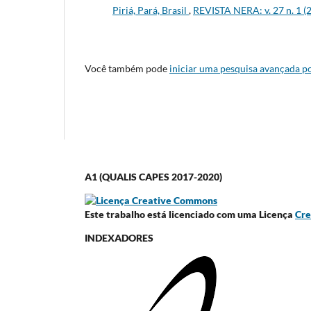
Piriá, Pará, Brasil
,
REVISTA NERA: v. 27 n. 1 (
Você também pode
iniciar uma pesquisa avançada po
A1 (QUALIS CAPES 2017-2020)
Este trabalho está licenciado com uma Licença
Cre
INDEXADORES