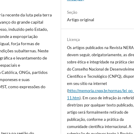
Seção
ia recente da luta pela terra
Artigo original
vanço do grande capital
sso, induzido pelo Estado,
 onde a expropriação
Licença
igual, forja formas de
Os artigos publicados na Revista NERA
ndições subalternas. Neste
devem seguir, obrigatoriamente, as dire
iográfica e levantamento de
sobre ética e integridade na prática cien
espaciais e
do Conselho Nacional de Desenvolvim
a Católica, ONGs, partidos
Científico e Tecnológico (CNPQ), dispon
amponeses e suas
em seu sitio na internet
 o MST, como expressões do
(
http://memoria.cnpq.br/normas/lei_po
11.htm
). Em caso de infração às referi
diretrizes por qualquer texto publicado,
artigo será formalmente retirado de
publicação, conforme a prática da
comunidade científica internacional. A
terra na região do
submissão de qualquer texto à Revist