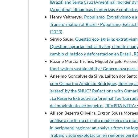
(Brazil) and Santa Cruz (Argentina): border dyn
(Argentina): dinámicas fronterizas y conflictos
Henry Veltmeyer,
Populismo, Extrativismo e a 
Transformation of Brazil / Populismo, Extract
(2023)
Sérgio Sauer,
Questão eco-agrária: extrativis
Question: agrarian extractivism, climate chang
cambio climático y deforestación en Brasil
,
RE
Rozane Marcia Triches, Miguel Angelo Perond
food system sustainability / Gobernanza para l
Anselmo Gonçalves da Silva, Lailton dos Santo
com Osmarino Amâncio Rodrigues, liderança hi
‘erased’ by the SNUC? Reflections with Osmar
¿La Reserva Extractivista ‘original’ fue ‘borr
del movimiento seringueiro
,
REVISTA NERA: v.
Allison Bezerra Oliveira, Ergson Sousa Moraes
análise a partir do circuito madeireiro do mun
in peripheral regions: an analysis from the log
Trabajo y sobreexplotación en regiones perifé