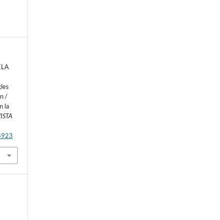
ELA
les
n /
n la
ISTA
.8923