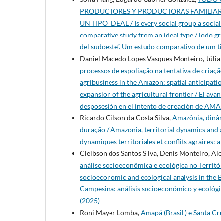
PRODUCTORES Y PRODUCTORAS FAMILIARES
UN TIPO IDEAL / Is every social group a socia
comparative study from an ideal type /Todo gr
del sudoeste”. Um estudo comparativo de um t
Daniel Macedo Lopes Vasques Monteiro, Júli
processos de espoliação na tentativa de cria
agribusiness in the Amazon: spatial anticipat
expansion of the agricultural frontier / El av
desposesión en el intento de creación de AMA
Ricardo Gilson da Costa Silva,
Amazônia, dinâmi
duração / Amazonia, territorial dynamics and a
dynamiques territoriales et conflits agraires: 
Cleibson dos Santos Silva, Denis Monteiro, A
análise socioeconômica e ecológica no Territó
socioeconomic and ecological analysis in the B
Campesina: análisis socioeconómico y ecológic
(2025)
Roni Mayer Lomba,
Amapá (Brasil ) e Santa Cr