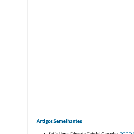
Artigos Semelhantes
Sofía Hang, Edgardo Gabriel Gonzalez,
TODO 