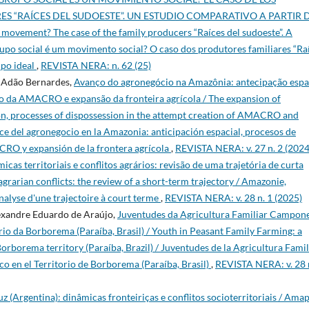
 “RAÍCES DEL SUDOESTE”. UN ESTUDIO COMPARATIVO A PARTIR 
l movement? The case of the family producers “Raíces del sudoeste”. A
upo social é um movimento social? O caso dos produtores familiares “Ra
ipo ideal
,
REVISTA NERA: n. 62 (25)
a Adão Bernardes,
Avanço do agronegócio na Amazônia: antecipação espac
ção da AMACRO e expansão da fronteira agrícola / The expansion of
ion, processes of dispossession in the attempt creation of AMACRO and
ance del agronegocio en la Amazonia: anticipación espacial, procesos de
CRO y expansión de la frontera agrícola
,
REVISTA NERA: v. 27 n. 2 (2024
cas territoriais e conflitos agrários: revisão de uma trajetória de curta
grarian conflicts: the review of a short-term trajectory / Amazonie,
analyse d'une trajectoire à court terme
,
REVISTA NERA: v. 28 n. 1 (2025)
lexandre Eduardo de Araújo,
Juventudes da Agricultura Familiar Campon
rio da Borborema (Paraíba, Brasil) / Youth in Peasant Family Farming: a
orborema territory (Paraíba, Brazil) / Juventudes de la Agricultura Famil
o en el Territorio de Borborema (Paraíba, Brasil)
,
REVISTA NERA: v. 28 
uz (Argentina): dinâmicas fronteiriças e conflitos socioterritoriais / Ama