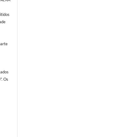
itidos
dade
parte
cados
". Os