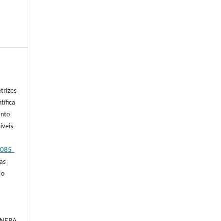
trizes
tífica
ento
íveis
_085_
das
 o
a NERA