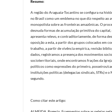
Resumo:
A região do Araguaia-Tocantins se configura na histór
no Brasil como um emblema no que diz respeito ao a
monopolista sobre as fronteiras amazônicas. O proce
desnuda formas de acumulação primitiva do capital,
apresenta relevo, e contraditoriamente, de forma des
oposição a esta, a partir dos grupos colocados em co
trabalho, a partir de vivência empírica, revisão bibl
dados, registramos a presença dos movimentos socio
socioterritoriais, onde encontramos frações da Igrej
políticos como expressões do primeiro, posseiros/c
instituições políticas (delegacias sindicais, STRs) e
segundo.
Como citar este artigo:
ALMEIDA, Rogerio. Fragmentos sobre as pelejas pela 