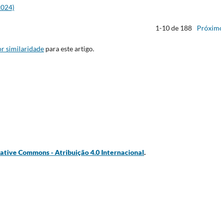
2024)
1-10 de 188
Próxim
r similaridade
para este artigo.
ative Commons - Atribuição 4.0 Internacional
.