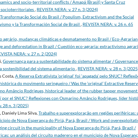
amics and socio-territorial conflicts / Amapá (Brasil) y Santa Cruz
 socioterritoriales
,
REVISTA NERA: v. 27 n. 3 (2024)
Transformação Social do Brasil / Populism, Extractivism and the Social
ivismo y la Transformación Social de Brasil
,
REVISTA NERA: v. 26 n. 65
mo agrário, mudanças climáticas e desmatamento no Brasil / Eco-Agrarian
e and deforestation in Brazil / Cuestión eco-agraria: extractivismo agrari
VISTA NERA: v. 27 n. 2 (2024)
i,
Governança para a sustentabilidade do sistema alimentar / Governance
a sostenibilidad del sistema alimentario
,
REVISTA NERA: v. 28 n. 3 (2025
s Costa,
A Reserva Extrativista ‘original’ foi ‘apagada’ pelo SNUC? Reflexõ
stórica do movimento seringueiro / Was the ‘original’ Extractive Reserv
ino Amâncio Rodrigues, historical leader of the rubber tapper movement 
ada’ por el SNUC? Reflexiones con Osmarino Amâncio Rodrigues, líder hist
 28 n. 3 (2025)
, Daniely Lima Silva,
Trabalho e superexploração em regiões periféricas:
icípio de Nova Esperança do Piriá, Pará, Brasil / Work and overexploitat
ging circuit in the municipality of Nova Esperança do Piriá, Pará, Brazil /
ricas: un análisis del circuito maderero en el municipio de Nova Esperan