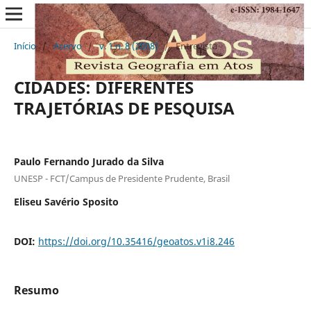
Início
/
Acervo
/
v. 1 n. 8 (2008)
/
Entrevista
CIDADES: DIFERENTES
TRAJETÓRIAS DE PESQUISA
Paulo Fernando Jurado da Silva
UNESP - FCT/Campus de Presidente Prudente, Brasil
Eliseu Savério Sposito
DOI:
https://doi.org/10.35416/geoatos.v1i8.246
Resumo