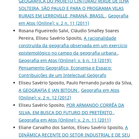
GEOGRÁFICA DO PROJETO CINTURÃO VERDE DE ILHA
SOLTEIRA, SÃO PAULO E PARA O PROGRAMA VILAS
RURAIS EM LERROVILLE, PARANÁ, BRASIL
,
Geografia
em Atos (Online): v. 2 n. 11 (2011)
Rosana Figueiredo Salvi, Cláudio Smalley Soares
Pereira, Eliseu Savério Sposito,
A racionalidade
construída da geografia observada em um exercício
epistemológico no campo da geografia urbana
,
Geografia em Atos (Online): v. 6 n. 13 (2019):
Pensamento Geográfico, Economia e Espaço:
Contribuições de um Intelectual Geógrafo
Eliseu Savério Sposito, Paulo Fernando Jurado da Silva,
A GEOGRAFIA E JAN BITOUN
,
Geografia em Atos
(Online): v. 2 n. 12 (2012)
Eliseu Savério Sposito,
POR ARMANDO CORRÊA DA
SILVA. EM BUSCA DO FUTURO DO PRETÉRITO
,
Geografia em Atos (Online): v. 2 n. 11 (2011)
Eliane Carvalho dos Santos, Eliseu Savério Sposito,
A
DINÂMICA RECENTE DO SETOR INDUSTRIAL E DE SEU