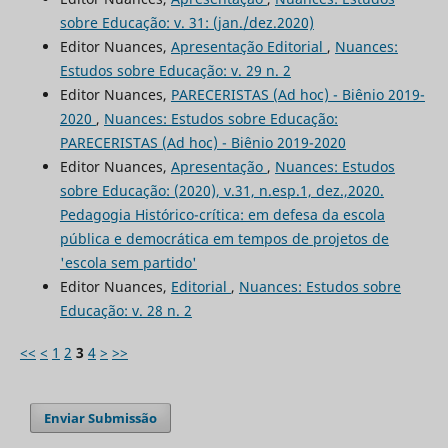
sobre Educação: v. 31: (jan./dez.2020)
Editor Nuances,
Apresentação Editorial
,
Nuances:
Estudos sobre Educação: v. 29 n. 2
Editor Nuances,
PARECERISTAS (Ad hoc) - Biênio 2019-
2020
,
Nuances: Estudos sobre Educação:
PARECERISTAS (Ad hoc) - Biênio 2019-2020
Editor Nuances,
Apresentação
,
Nuances: Estudos
sobre Educação: (2020), v.31, n.esp.1, dez.,2020.
Pedagogia Histórico-crítica: em defesa da escola
pública e democrática em tempos de projetos de
'escola sem partido'
Editor Nuances,
Editorial
,
Nuances: Estudos sobre
Educação: v. 28 n. 2
<<
<
1
2
3
4
>
>>
Enviar Submissão