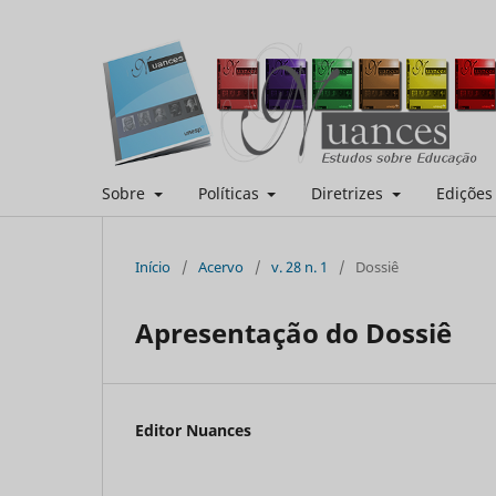
Sobre
Políticas
Diretrizes
Ediçõe
Início
/
Acervo
/
v. 28 n. 1
/
Dossiê
Apresentação do Dossiê
Editor Nuances