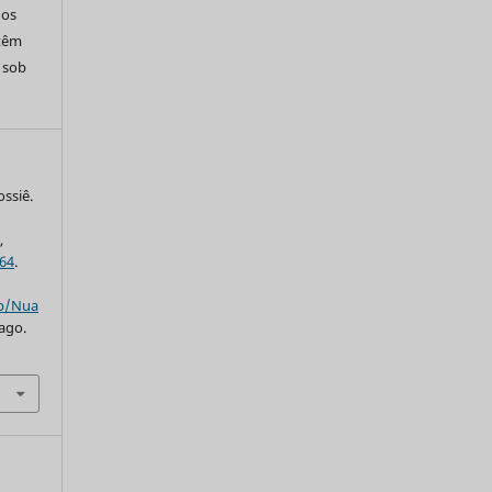
dos
 têm
s sob
ssiê.
,
264
.
hp/Nua
 ago.