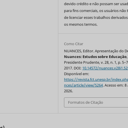
devido crédito e não possam ser usa
para fins comerciais, os usuários não
de licenciar esses trabalhos derivado
os mesmos termos.
Como Citar
NUANCES, Editor. Apresentação do Do
Nuances: Estudos sobre Educação
,
Presidente Prudente, v. 28, n. 1, p. 5–7
2017. DOI:
10.14572/nuances.v28i1.5
Disponível em:
https://revista.fct.unesp.br/index.p
nces/article/view/5264
. Acesso em: 8
2026.
Formatos de Citação
s)