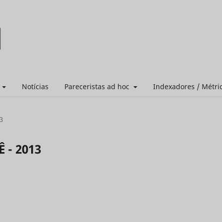
s
Notícias
Pareceristas ad hoc
Indexadores / Métri
3
 - 2013