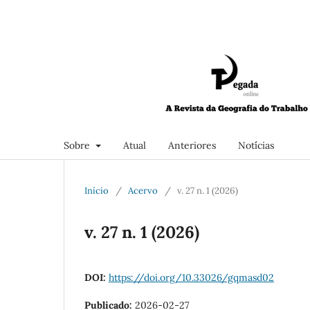
Sobre
Atual
Anteriores
Not´ícias
Início
/
Acervo
/
v. 27 n. 1 (2026)
v. 27 n. 1 (2026)
DOI:
https://doi.org/10.33026/gqmasd02
Publicado:
2026-02-27