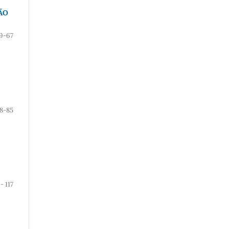
ÃO
9-67
8-85
- 117