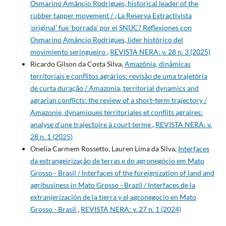
Osmarino Amâncio Rodrigues, historical leader of the
rubber tapper movement / ¿La Reserva Extractivista
‘original’ fue ‘borrada’ por el SNUC? Reflexiones con
Osmarino Amâncio Rodrigues, líder histórico del
movimiento seringueiro
,
REVISTA NERA: v. 28 n. 3 (2025)
Ricardo Gilson da Costa Silva,
Amazônia, dinâmicas
territoriais e conflitos agrários: revisão de uma trajetória
de curta duração / Amazonia, territorial dynamics and
agrarian conflicts: the review of a short-term trajectory /
Amazonie, dynamiques territoriales et conflits agraires:
analyse d'une trajectoire à court terme
,
REVISTA NERA: v.
28 n. 1 (2025)
Onelia Carmem Rossetto, Lauren Lima da Silva,
Interfaces
da estrangeirização de terras e do agronegócio em Mato
Grosso - Brasil / Interfaces of the foreignization of land and
agribusiness in Mato Grosso - Brazil / Interfaces de la
extranjerización de la tierra y el agronegocio en Mato
Grosso - Brasil
,
REVISTA NERA: v. 27 n. 1 (2024)