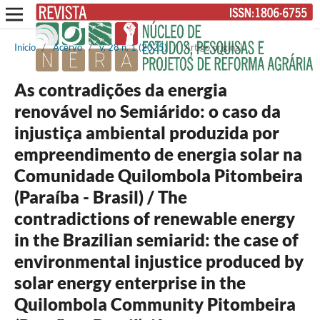
Início
/
Acervo
/
v. 28 n. 1 (2025)
/
Artigo original
As contradições da energia
renovável no Semiárido: o caso da
injustiça ambiental produzida por
empreendimento de energia solar na
Comunidade Quilombola Pitombeira
(Paraíba - Brasil) / The
contradictions of renewable energy
in the Brazilian semiarid: the case of
environmental injustice produced by
solar energy enterprise in the
Quilombola Community Pitombeira