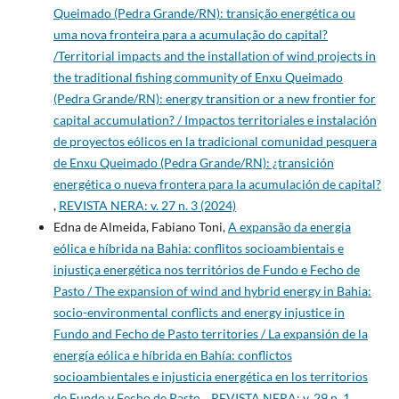
Queimado (Pedra Grande/RN): transição energética ou
uma nova fronteira para a acumulação do capital?
/Territorial impacts and the installation of wind projects in
the traditional fishing community of Enxu Queimado
(Pedra Grande/RN): energy transition or a new frontier for
capital accumulation? / Impactos territoriales e instalación
de proyectos eólicos en la tradicional comunidad pesquera
de Enxu Queimado (Pedra Grande/RN): ¿transición
energética o nueva frontera para la acumulación de capital?
,
REVISTA NERA: v. 27 n. 3 (2024)
Edna de Almeida, Fabiano Toni,
A expansão da energia
eólica e híbrida na Bahia: conflitos socioambientais e
injustiça energética nos territórios de Fundo e Fecho de
Pasto / The expansion of wind and hybrid energy in Bahia:
socio-environmental conflicts and energy injustice in
Fundo and Fecho de Pasto territories / La expansión de la
energía eólica e híbrida en Bahía: conflictos
socioambientales e injusticia energética en los territorios
de Fundo y Fecho de Pasto
,
REVISTA NERA: v. 29 n. 1