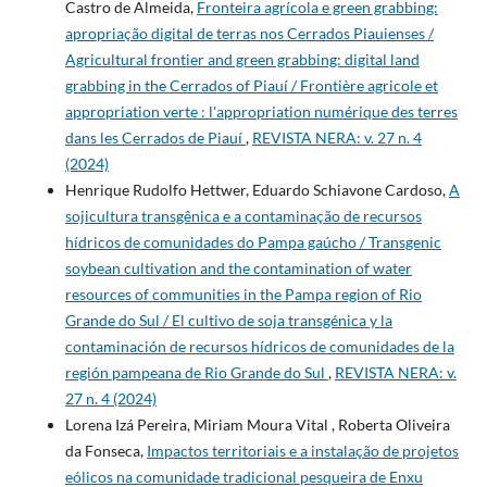
Castro de Almeida,
Fronteira agrícola e green grabbing:
apropriação digital de terras nos Cerrados Piauienses /
Agricultural frontier and green grabbing: digital land
grabbing in the Cerrados of Piauí / Frontière agricole et
appropriation verte : l'appropriation numérique des terres
dans les Cerrados de Piauí
,
REVISTA NERA: v. 27 n. 4
(2024)
Henrique Rudolfo Hettwer, Eduardo Schiavone Cardoso,
A
sojicultura transgênica e a contaminação de recursos
hídricos de comunidades do Pampa gaúcho / Transgenic
soybean cultivation and the contamination of water
resources of communities in the Pampa region of Rio
Grande do Sul / El cultivo de soja transgénica y la
contaminación de recursos hídricos de comunidades de la
región pampeana de Rio Grande do Sul
,
REVISTA NERA: v.
27 n. 4 (2024)
Lorena Izá Pereira, Miriam Moura Vital , Roberta Oliveira
da Fonseca,
Impactos territoriais e a instalação de projetos
eólicos na comunidade tradicional pesqueira de Enxu