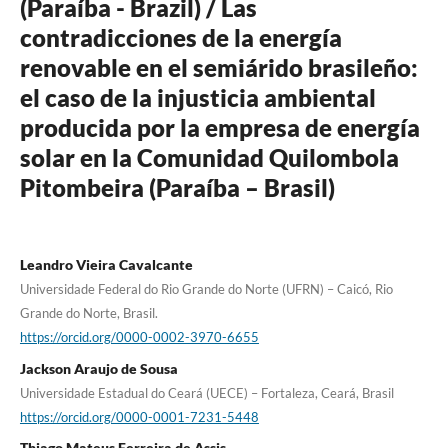
(Paraíba - Brazil) / Las
contradicciones de la energía
renovable en el semiárido brasileño:
el caso de la injusticia ambiental
producida por la empresa de energía
solar en la Comunidad Quilombola
Pitombeira (Paraíba – Brasil)
Leandro Vieira Cavalcante
Universidade Federal do Rio Grande do Norte (UFRN) – Caicó, Rio
Grande do Norte, Brasil.
https://orcid.org/0000-0002-3970-6655
Jackson Araujo de Sousa
Universidade Estadual do Ceará (UECE) – Fortaleza, Ceará, Brasil
https://orcid.org/0000-0001-7231-5448
Thiago Mateus Ferreira de Assis