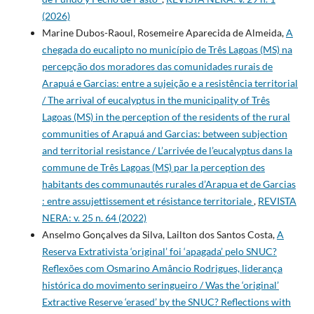
(2026)
Marine Dubos-Raoul, Rosemeire Aparecida de Almeida,
A
chegada do eucalipto no município de Três Lagoas (MS) na
percepção dos moradores das comunidades rurais de
Arapuá e Garcias: entre a sujeição e a resistência territorial
/ The arrival of eucalyptus in the municipality of Três
Lagoas (MS) in the perception of the residents of the rural
communities of Arapuá and Garcias: between subjection
and territorial resistance / L’arrivée de l’eucalyptus dans la
commune de Três Lagoas (MS) par la perception des
habitants des communautés rurales d’Arapua et de Garcias
: entre assujettissement et résistance territoriale
,
REVISTA
NERA: v. 25 n. 64 (2022)
Anselmo Gonçalves da Silva, Lailton dos Santos Costa,
A
Reserva Extrativista ‘original’ foi ‘apagada’ pelo SNUC?
Reflexões com Osmarino Amâncio Rodrigues, liderança
histórica do movimento seringueiro / Was the ‘original’
Extractive Reserve ‘erased’ by the SNUC? Reflections with