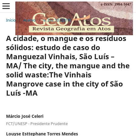
Início
/
Acervo
/
v. 3 n. 10 (2019)
/
Artigos
A cidade, o mangue e os resíduos
sólidos: estudo de caso do
Manguezal Vinhais, São Luís –
MA/ The city, the mangue and the
solid waste:The Vinhais
Mangrove case in the city of São
Luís -MA
Márcio José Celeri
FCT/UNESP - Presidente Prudente
Louyse Esttephane Torres Mendes