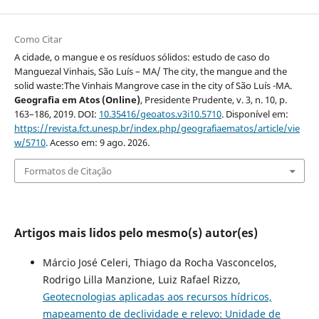
Como Citar
A cidade, o mangue e os resíduos sólidos: estudo de caso do
Manguezal Vinhais, São Luís – MA/ The city, the mangue and the
solid waste:The Vinhais Mangrove case in the city of São Luís -MA.
Geografia em Atos (Online)
, Presidente Prudente, v. 3, n. 10, p.
163–186, 2019. DOI:
10.35416/geoatos.v3i10.5710
. Disponível em:
https://revista.fct.unesp.br/index.php/geografiaematos/article/vie
w/5710
. Acesso em: 9 ago. 2026.
Formatos de Citação
Artigos mais lidos pelo mesmo(s) autor(es)
Márcio José Celeri, Thiago da Rocha Vasconcelos,
Rodrigo Lilla Manzione, Luiz Rafael Rizzo,
Geotecnologias aplicadas aos recursos hídricos,
mapeamento de declividade e relevo: Unidade de