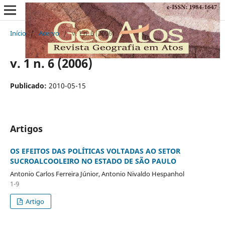
Início
/
Acervo
/
v. 1 n. 6 (2006)
v. 1 n. 6 (2006)
Publicado:
2010-05-15
Artigos
OS EFEITOS DAS POLÍTICAS VOLTADAS AO SETOR
SUCROALCOOLEIRO NO ESTADO DE SÃO PAULO
Antonio Carlos Ferreira Júnior, Antonio Nivaldo Hespanhol
1-9
Artigo