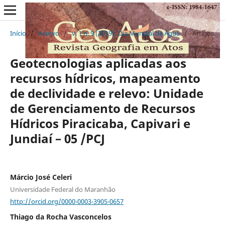
Início
/
Acervo
/
v. 1 n. 9 (2019): Dia Mundial da Água
/
Artigos
Geotecnologias aplicadas aos
recursos hídricos, mapeamento
de declividade e relevo: Unidade
de Gerenciamento de Recursos
Hídricos Piracicaba, Capivari e
Jundiaí – 05 /PCJ
Márcio José Celeri
Universidade Federal do Maranhão
http://orcid.org/0000-0003-3905-0657
Thiago da Rocha Vasconcelos