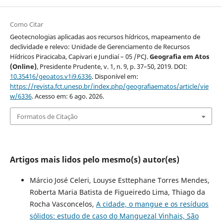
Como Citar
Geotecnologias aplicadas aos recursos hídricos, mapeamento de
declividade e relevo: Unidade de Gerenciamento de Recursos
Hídricos Piracicaba, Capivari e Jundiaí – 05 /PCJ.
Geografia em Atos
(Online)
, Presidente Prudente, v. 1, n. 9, p. 37–50, 2019. DOI:
10.35416/geoatos.v1i9.6336
. Disponível em:
https://revista.fct.unesp.br/index.php/geografiaematos/article/vie
w/6336
. Acesso em: 6 ago. 2026.
Formatos de Citação
Artigos mais lidos pelo mesmo(s) autor(es)
Márcio José Celeri, Louyse Esttephane Torres Mendes,
Roberta Maria Batista de Figueiredo Lima, Thiago da
Rocha Vasconcelos,
A cidade, o mangue e os resíduos
sólidos: estudo de caso do Manguezal Vinhais, São