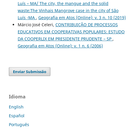
Luís – MA/ The city, the mangue and the solid
waste:The Vinhais Mangrove case in the city of São
Luís -MA
,
Geografia em Atos (Online): v. 3 n. 10 (2019)
Márcio José Celeri,
CONTRIBUIÇÃO DE PROCESSOS
EDUCATIVOS EM COOPERATIVAS POPULARES: ESTUDO
DA COOPERLIX EM PRESIDENTE PRUDENTE – SP
,
Geografia em Atos (Online): v. 1 n. 6 (2006)
Enviar Submissão
Idioma
English
Español
Português