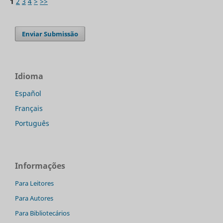
1
2
3
4
>
>>
Enviar Submissão
Idioma
Español
Français
Português
Informações
Para Leitores
Para Autores
Para Bibliotecários