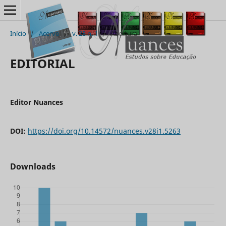
Início
/
Acervo
/
v. 28 n. 1
/
Abertura
EDITORIAL
Editor Nuances
DOI:
https://doi.org/10.14572/nuances.v28i1.5263
Downloads