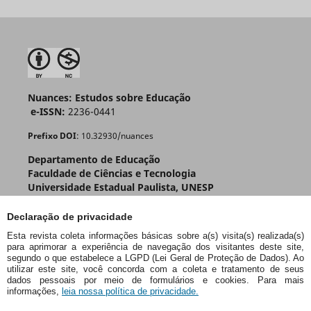
Nuances: Estudos sobre Educação
e-ISSN:
2236-0441
Prefixo DOI
: 10.32930/nuances
Departamento de Educação
Faculdade de Ciências e Tecnologia
Universidade Estadual Paulista, UNESP
R. Roberto Símonsen, 305 - Centro Educacional
Pres. Prudente - SP - Brasil
Declaração de privacidade
CEP: 19060-900
Esta revista coleta informações básicas sobre a(s) visita(s) realizada(s)
para aprimorar a experiência de navegação dos visitantes deste site,
segundo o que estabelece a LGPD (Lei Geral de Proteção de Dados). Ao
utilizar este site, você concorda com a coleta e tratamento de seus
dados pessoais por meio de formulários e cookies. Para mais
informações,
leia nossa política de privacidade.