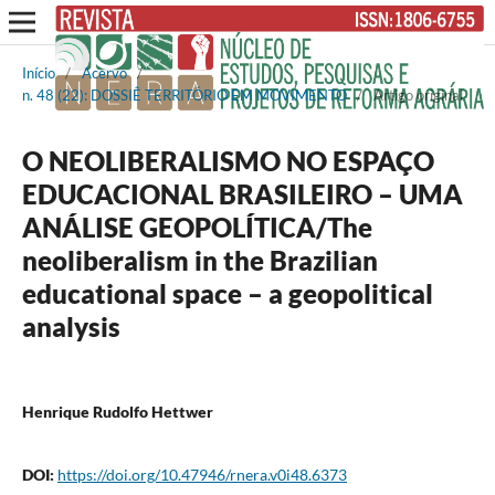
Início
/
Acervo
/
n. 48 (22): DOSSIÊ TERRITÓRIO EM MOVIMENTO
/
Artigo original
O NEOLIBERALISMO NO ESPAÇO
EDUCACIONAL BRASILEIRO – UMA
ANÁLISE GEOPOLÍTICA/The
neoliberalism in the Brazilian
educational space – a geopolitical
analysis
Henrique Rudolfo Hettwer
DOI:
https://doi.org/10.47946/rnera.v0i48.6373