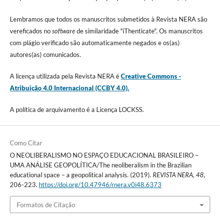
Lembramos que todos os manuscritos submetidos à Revista NERA são
vereficados no
software
de similaridade "iThenticate". Os manuscritos
com plágio verificado são automaticamente negados e os(as)
autores(as) comunicados.
A licença utilizada pela Revista NERA é
Creative Commons -
Atribuição 4.0 Internacional (CCBY 4.0).
A política de arquivamento é a Licença LOCKSS.
Como Citar
O NEOLIBERALISMO NO ESPAÇO EDUCACIONAL BRASILEIRO –
UMA ANÁLISE GEOPOLÍTICA/The neoliberalism in the Brazilian
educational space – a geopolitical analysis. (2019).
REVISTA NERA
,
48
,
206-223.
https://doi.org/10.47946/rnera.v0i48.6373
Formatos de Citação