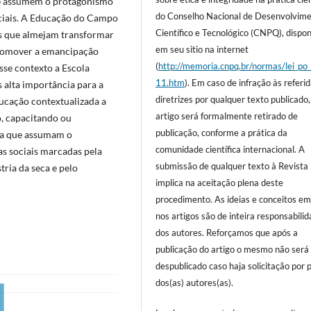
te assumem o protagonismo
do Conselho Nacional de Desenvolvim
ociais. A Educação do Campo
Científico e Tecnológico (CNPQ), dispon
is que almejam transformar
em seu sitio na internet
 promover a emancipação
(
http://memoria.cnpq.br/normas/lei_po
se contexto a Escola
11.htm
). Em caso de infração às referi
s alta importância para a
diretrizes por qualquer texto publicado,
ducação contextualizada a
artigo será formalmente retirado de
, capacitando ou
publicação, conforme a prática da
ara que assumam o
comunidade científica internacional. A
s sociais marcadas pela
submissão de qualquer texto à Revist
tria da seca e pelo
implica na aceitação plena deste
procedimento. As ideias e conceitos em
nos artigos são de inteira responsabili
dos autores. Reforçamos que após a
publicação do artigo o mesmo não será
despublicado caso haja solicitação por 
dos(as) autores(as).