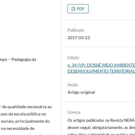
PDF
Publicado
2017-03-23
Edição
mpo – Pedagogia da
n. 34 (19): DOSSIÊ MEIO AMBIENTE
DESENVOLVIMENTO TERRITORIA
Seção
Artigo original
 de qualidade necessária ao
Licença
aso da escola pública no
Os artigos publicados na Revista NERA
 sociais, principalmente do
devem seguir, obrigatoriamente, as dire
 na necessidade de
sobre ética e integridade na prática cien