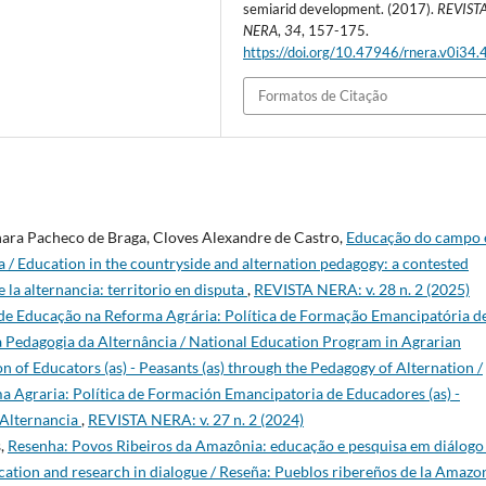
semiarid development. (2017).
REVIST
NERA
,
34
, 157-175.
https://doi.org/10.47946/rnera.v0i34
Formatos de Citação
nara Pacheco de Braga, Cloves Alexandre de Castro,
Educação do campo 
a / Education in the countryside and alternation pedagogy: a contested
 la alternancia: territorio en disputa
,
REVISTA NERA: v. 28 n. 2 (2025)
e Educação na Reforma Agrária: Política de Formação Emancipatória d
a Pedagogia da Alternância / National Education Program in Agrarian
 of Educators (as) - Peasants (as) through the Pedagogy of Alternation /
 Agraria: Política de Formación Emancipatoria de Educadores (as) -
a Alternancia
,
REVISTA NERA: v. 27 n. 2 (2024)
s,
Resenha: Povos Ribeiros da Amazônia: educação e pesquisa em diálogo 
ation and research in dialogue / Reseña: Pueblos ribereños de la Amazo