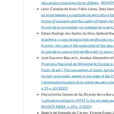
educación e investigación en diálogo
,
REVISTA
Lenir Candida de Assis, Fábio Lanza, Tales San
da propriedade e a realidade da agricultura f
fiction of property and the reality of family 
ficción de la propiedad y la realidad de la agri
Edson Rodrigo dos Santos da Silva, Sedeval Na
brasileira: o caso da bacia hidrográfica do r
frontier: the case of the watershed of the Ja
el caso de la cuenca hidrográfica del río Jaur
José Giacomo Baccarin, Jonatan Alexandre oli
Programa Nacional de Alimentação Escolar e a 
Paulo, Brasil / The conception of public purch
farmers and public agents in the state of São 
l'alimentationscolaire et la réalité des agricul
v. 25 n. 63 (2022)
Maria Emilia Gomes de Sá, Ricardo Serra Bors
Cultivating solidarity: MTST in the struggle a
REVISTA NERA: v. 28 n. 3 (2025)
Beatriz de Azevedo do Carmo, Vicente Eudes 