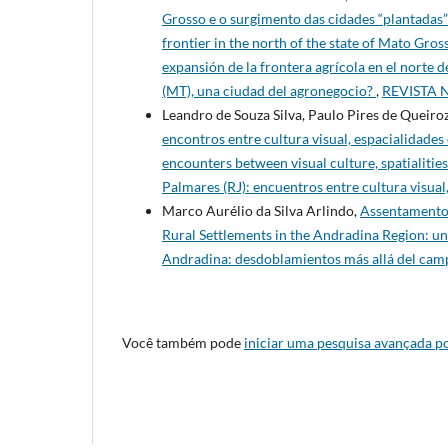
Grosso e o surgimento das cidades “plantadas”
frontier in the north of the state of Mato Gros
expansión de la frontera agrícola en el norte 
(MT), una ciudad del agronegocio?
,
REVISTA NE
Leandro de Souza Silva, Paulo Pires de Queiro
encontros entre cultura visual, espacialidades 
encounters between visual culture, spatialiti
Palmares (RJ): encuentros entre cultura visual
Marco Aurélio da Silva Arlindo,
Assentamentos
Rural Settlements in the Andradina Region: un
Andradina: desdoblamientos más allá del ca
Você também pode
iniciar uma pesquisa avançada po