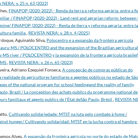
 NERA: v. 25 n. 63 (2022)
ches,
FINAPOP (2020-2022) - Renda da terra e reforma agrária: entre a fi
amiliar / FINAPOP (2020-2022) - Land rent and agrarian reform: between 
farming/ FINAPOP (2020-2022) - Renta de tierra y reforma agraria: entre la
cultura familia
,
REVISTA NERA: v. 28 n. 4 (2025)
rdoque, Aguinaldo Silva,
Polocentro e a expansão da fronteira agrícola
io Jauru-MS / POLOCENTRO and the expansion of the Brazilian agricultural
uru-MS river / POLOCENTRO y la expansión de la frontera agrícola brasile
u-MS
,
REVISTA NERA: v. 26 n. 65 (2023)
veira, Adriano Ezequiel Fonseca,
A concepção de compras públicas do
realidade de agricultores familiares e agentes públicos no estado de São
ases of the national program for school feedingand the reality of family
Paulo, Brazil / La conception des achats publics du programme national de
teurs familiaux et agents publics de l'État deSão Paulo, Brésil
,
REVISTA N
atto,
Cultivando solidariedade: MTST na luta pelo combate à fome /
gainst hunger/ Cultivando solidaridad: MTST en la lucha contra el hambre
Lemos Alves,
A expansão da fronteira agrícola no norte do estado de Mat