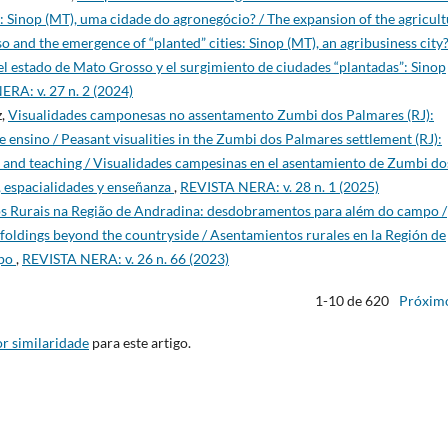
: Sinop (MT), uma cidade do agronegócio? / The expansion of the agricult
so and the emergence of “planted” cities: Sinop (MT), an agribusiness city?
del estado de Mato Grosso y el surgimiento de ciudades “plantadas”: Sinop
RA: v. 27 n. 2 (2024)
z,
Visualidades camponesas no assentamento Zumbi dos Palmares (RJ):
e ensino / Peasant visualities in the Zumbi dos Palmares settlement (RJ):
es and teaching / Visualidades campesinas en el asentamiento de Zumbi do
, espacialidades y enseñanza
,
REVISTA NERA: v. 28 n. 1 (2025)
 Rurais na Região de Andradina: desdobramentos para além do campo /
foldings beyond the countryside / Asentamientos rurales en la Región de
mpo
,
REVISTA NERA: v. 26 n. 66 (2023)
1-10 de 620
Próxim
r similaridade
para este artigo.