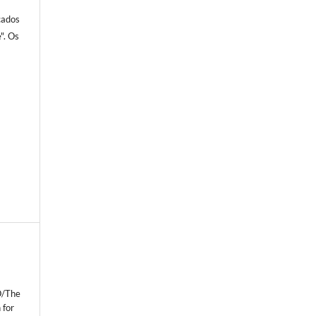
cados
". Os
/The
 for