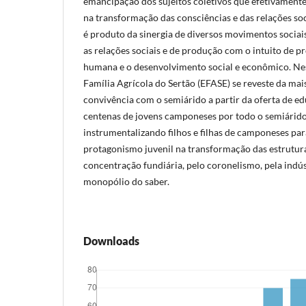
emancipação dos sujeitos coletivos que efetivamen
na transformação das consciências e das relações s
é produto da sinergia de diversos movimentos socia
as relações sociais e de produção com o intuito de
humana e o desenvolvimento social e econômico. Nes
Família Agrícola do Sertão (EFASE) se reveste da mai
convivência com o semiárido a partir da oferta de e
centenas de jovens camponeses por todo o semiárido
instrumentalizando filhos e filhas de camponeses p
protagonismo juvenil na transformação das estrutura
concentração fundiária, pelo coronelismo, pela indús
monopólio do saber.
Downloads