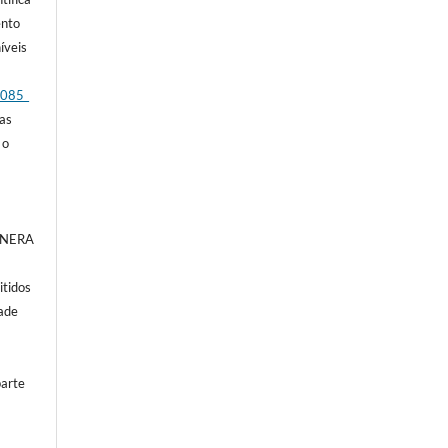
ento
íveis
_085_
das
 o
a NERA
itidos
dade
parte