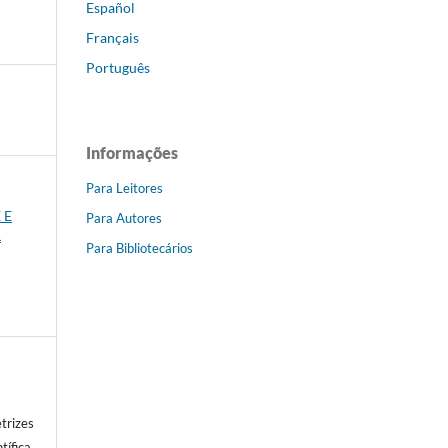
Español
Français
Português
Informações
Para Leitores
 E
Para Autores
L
Para Bibliotecários
trizes
tífica