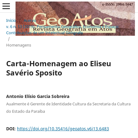
Início
/
Acervo
/
v. 6 n. 13 (2019): Pensamento Geográfico, Economia e Espaço:
Contribuições de um Intelectual Geógrafo
/
Homenagens
Carta-Homenagem ao Eliseu
Savério Sposito
Antonio Elísio Garcia Sobreira
Aualmente é Gerente de Identidade Cultura da Secretaria da Cultura
do Estado da Paraíba
DOI:
https://doi.org/10.35416/geoatos.v6i13.6483