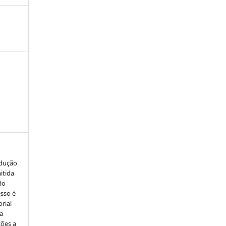
odução
itida
ão
esso é
rial
a
ções a