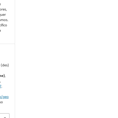
e
ores,
quer
smos.
ífico
a
 (des)
ne)
,
,
7
.
hp/geo
so