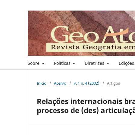
Sobre
Políticas
Diretrizes
Ediçõe
Início
/
Acervo
/
v. 1 n. 4 (2002)
/
Artigos
Relações internacionais bra
processo de (des) articula