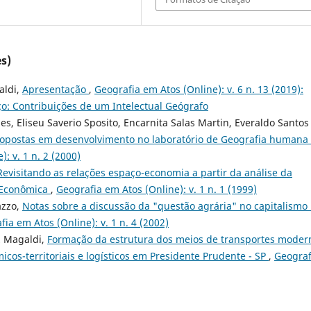
s)
aldi,
Apresentação
,
Geografia em Atos (Online): v. 6 n. 13 (2019):
: Contribuições de um Intelectual Geógrafo
s, Eliseu Saverio Sposito, Encarnita Salas Martin, Everaldo Santos
 propostas em desenvolvimento no laboratório de Geografia humana 
: v. 1 n. 2 (2000)
Revisitando as relações espaço-economia a partir da análise da
a Econômica
,
Geografia em Atos (Online): v. 1 n. 1 (1999)
azzo,
Notas sobre a discussão da "questão agrária" no capitalismo
ia em Atos (Online): v. 1 n. 4 (2002)
z Magaldi,
Formação da estrutura dos meios de transportes moder
cos-territoriais e logísticos em Presidente Prudente - SP
,
Geograf