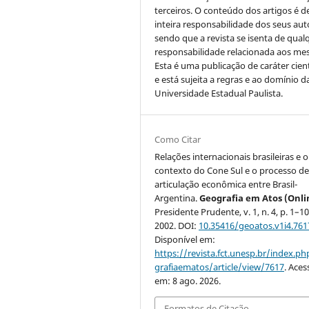
terceiros. O conteúdo dos artigos é d
inteira responsabilidade dos seus aut
sendo que a revista se isenta de qual
responsabilidade relacionada aos me
Esta é uma publicação de caráter cient
e está sujeita a regras e ao domínio d
Universidade Estadual Paulista.
Como Citar
Relações internacionais brasileiras e o
contexto do Cone Sul e o processo de
articulação econômica entre Brasil-
Argentina.
Geografia em Atos (Onli
Presidente Prudente, v. 1, n. 4, p. 1–10
2002. DOI:
10.35416/geoatos.v1i4.761
Disponível em:
https://revista.fct.unesp.br/index.p
grafiaematos/article/view/7617
. Aces
em: 8 ago. 2026.
Formatos de Citação