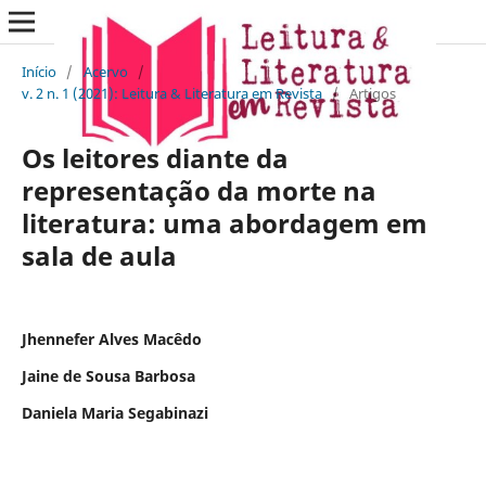
Início
/
Acervo
/
v. 2 n. 1 (2021): Leitura & Literatura em Revista
/
Artigos
Os leitores diante da
representação da morte na
literatura: uma abordagem em
sala de aula
Jhennefer Alves Macêdo
Jaine de Sousa Barbosa
Daniela Maria Segabinazi