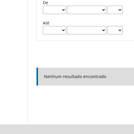
De
Até
Nenhum resultado encontrado