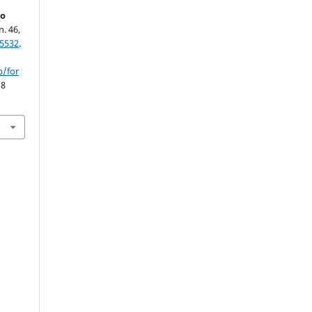
o
n. 46,
.5532
.
p/for
 8