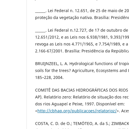
______. Lei Federal n. 12.651, de 25 de maio de 2
proteção da vegetação nativa. Brasília: Presidên
______. Lei Federal n.12.727, de 17 de outubro de
12.651/2012, e as Leis nos 6.938/1981, 9.393/199
revoga as Leis nos 4.771/1965, e 7.754/1989, e a
2.166-67/2001. Brasília: Presidência da Repúblic
BRUIJNZEEL, L. A. Hydrological functions of tropi
soils for the trees? Agriculture, Ecosystems and 
185–228, 2004.
COMITÊ DAS BACIAS HIDROGRÁFICAS DOS RIOS A
AP). Relatório zero: Relatório de situação dos re
dos rios Aguapeí e Peixe, 1997. Disponível em:
<
http://cbhap.org/publicacoes/relatorioz/
>. Ace
COSTA, C. D. de O.; TEMÓTEO, A. da S.; ZIMBACK,