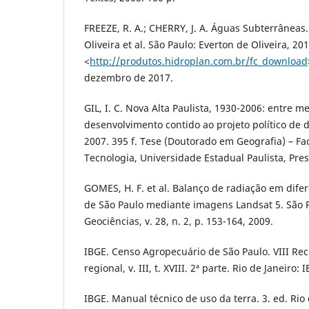
FREEZE, R. A.; CHERRY, J. A. Águas Subterrâneas
Oliveira et al. São Paulo: Everton de Oliveira, 20
<
http://produtos.hidroplan.com.br/fc_download
dezembro de 2017.
GIL, I. C. Nova Alta Paulista, 1930-2006: entre 
desenvolvimento contido ao projeto político de 
2007. 395 f. Tese (Doutorado em Geografia) – Fa
Tecnologia, Universidade Estadual Paulista, Pre
GOMES, H. F. et al. Balanço de radiação em dife
de São Paulo mediante imagens Landsat 5. São 
Geociências, v. 28, n. 2, p. 153-164, 2009.
IBGE. Censo Agropecuário de São Paulo. VIII Re
regional, v. III, t. XVIII. 2ª parte. Rio de Janeiro: 
IBGE. Manual técnico de uso da terra. 3. ed. Rio 