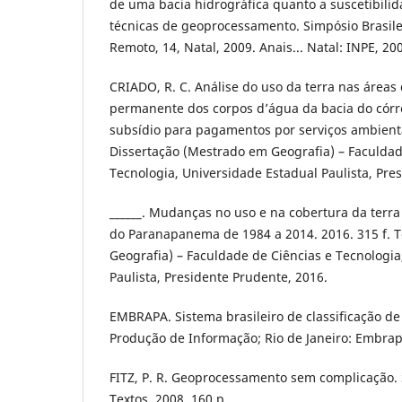
de uma bacia hidrográfica quanto a suscetibilid
técnicas de geoprocessamento. Simpósio Brasil
Remoto, 14, Natal, 2009. Anais... Natal: INPE, 20
CRIADO, R. C. Análise do uso da terra nas áreas
permanente dos corpos d’água da bacia do cór
subsídio para pagamentos por serviços ambientai
Dissertação (Mestrado em Geografia) – Faculdad
Tecnologia, Universidade Estadual Paulista, Pre
______. Mudanças no uso e na cobertura da terr
do Paranapanema de 1984 a 2014. 2016. 315 f. 
Geografia) – Faculdade de Ciências e Tecnologia
Paulista, Presidente Prudente, 2016.
EMBRAPA. Sistema brasileiro de classificação de 
Produção de Informação; Rio de Janeiro: Embrap
FITZ, P. R. Geoprocessamento sem complicação. 
Textos, 2008. 160 p.