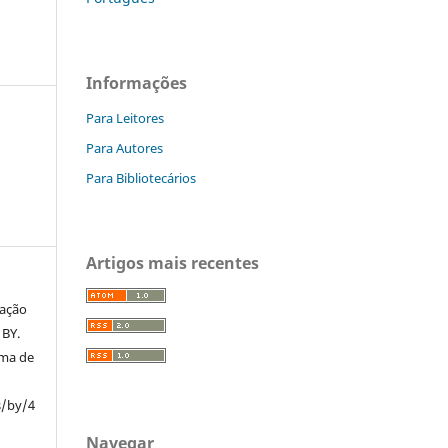
Informações
Para Leitores
Para Autores
Para Bibliotecários
Artigos mais recentes
mação
 BY.
rma de
s/by/4
Navegar