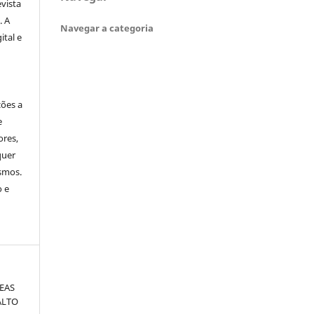
evista
. A
Navegar a categoria
ital e
ções a
e
ores,
quer
smos.
o e
EAS
ALTO