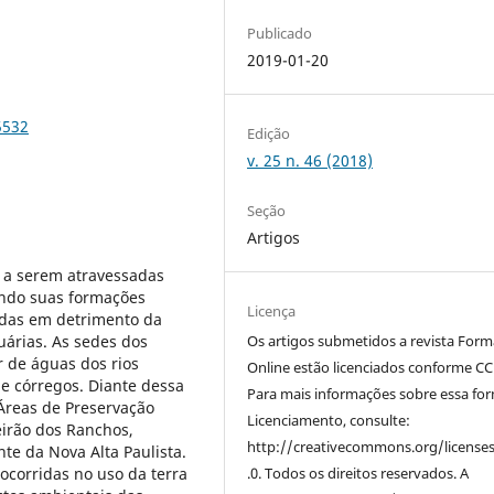
Publicado
2019-01-20
5532
Edição
v. 25 n. 46 (2018)
Seção
Artigos
s a serem atravessadas
tendo suas formações
Licença
idas em detrimento da
árias. As sedes dos
Os artigos submetidos a revista For
r de águas dos rios
Online estão licenciados conforme CC
e córregos. Diante dessa
Para mais informações sobre essa fo
 Áreas de Preservação
Licenciamento, consulte:
eirão dos Ranchos,
http://creativecommons.org/license
te da Nova Alta Paulista.
 ocorridas no uso da terra
.0. Todos os direitos reservados. A