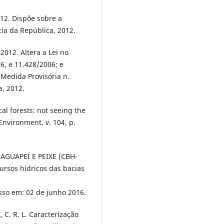
012. Dispõe sobre a
cia da República, 2012.
 2012. Altera a Lei no
6, e 11.428/2006; e
 Medida Provisória n.
a, 2012.
cal forests: not seeing the
Environment. v. 104, p.
GUAPEÍ E PEIXE (CBH-
cursos hídricos das bacias
sso em: 02 de junho 2016.
 C. R. L. Caracterização