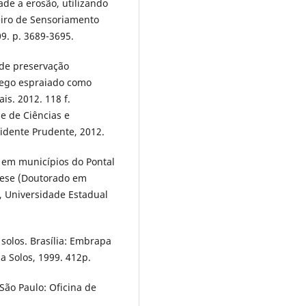
ade a erosão, utilizando
eiro de Sensoriamento
09. p. 3689-3695.
 de preservação
rego espraiado como
s. 2012. 118 f.
e de Ciências e
sidente Prudente, 2012.
a em municípios do Pontal
Tese (Doutorado em
, Universidade Estadual
solos. Brasília: Embrapa
a Solos, 1999. 412p.
São Paulo: Oficina de