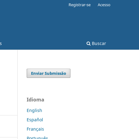
Registrar-se
Acesso
s
Buscar
Enviar Submissão
Idioma
English
Español
Français
Português