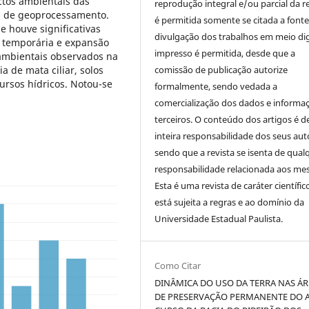
ctos ambientais das
reprodução integral e/ou parcial da r
as de geoprocessamento.
é permitida somente se citada a fonte
e houve significativas
divulgação dos trabalhos em meio dig
 temporária e expansão
impresso é permitida, desde que a
ambientais observados na
 de mata ciliar, solos
comissão de publicação autorize
rsos hídricos. Notou-se
formalmente, sendo vedada a
comercialização dos dados e informa
terceiros. O conteúdo dos artigos é d
inteira responsabilidade dos seus aut
sendo que a revista se isenta de qual
responsabilidade relacionada aos me
Esta é uma revista de caráter científic
está sujeita a regras e ao domínio da
Universidade Estadual Paulista.
Como Citar
DINÂMICA DO USO DA TERRA NAS ÁR
DE PRESERVAÇÃO PERMANENTE DO 