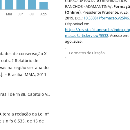
CURSO DA BACIA DO RIBEIRÃO DOS
RANCHOS - ADAMANTINA/.
Formaçã
(Online)
, Presidente Prudente, v. 25, 
2019. DOI:
10.33081/formacao.v25i46
Disponível em:
https://revista.fct.unesp.br/index.ph
macao/article/view/5532
. Acesso em:
ago. 2026.
Formatos de Citação
idades de conservação X
 outra? Relatório de
uvas na região serrana do
.]. – Brasília: MMA, 2011.
rasil de 1988. Capítulo VI.
Altera a redação da Lei nº
is n.ºs 6.535, de 15 de