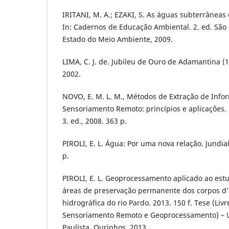
IRITANI, M. A.; EZAKI, S. As águas subterrâneas
In: Cadernos de Educação Ambiental. 2. ed. São 
Estado do Meio Ambiente, 2009.
LIMA, C. J. de. Jubileu de Ouro de Adamantina (
2002.
NOVO, E. M. L. M., Métodos de Extração de Inform
Sensoriamento Remoto: princípios e aplicações. 
3. ed., 2008. 363 p.
PIROLI, E. L. Água: Por uma nova relação. Jundiaí
p.
PIROLI, E. L. Geoprocessamento aplicado ao est
áreas de preservação permanente dos corpos d’
hidrográfica do rio Pardo. 2013. 150 f. Tese (Li
Sensoriamento Remoto e Geoprocessamento) – U
Paulista, Ourinhos, 2013.