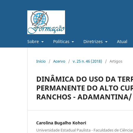
Sobre
Políticas
Diretrizes
Atual
Início
/
Acervo
/
v. 25 n. 46 (2018)
/
Artigos
DINÂMICA DO USO DA TER
PERMANENTE DO ALTO CUR
RANCHOS - ADAMANTINA/
Carolina Bugalho Kohori
Universidade Estadual Paulista - Faculdades de Ciência