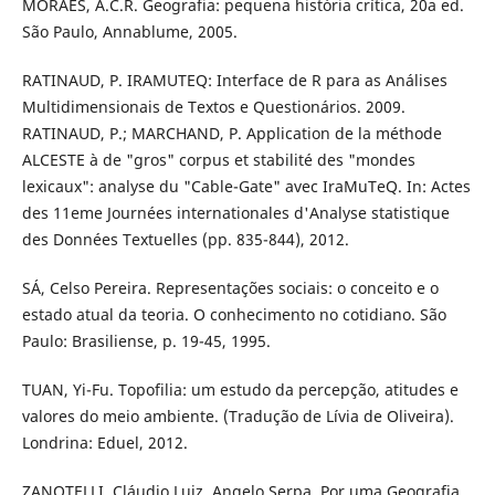
MORAES, A.C.R. Geografia: pequena história crítica, 20a ed.
São Paulo, Annablume, 2005.
RATINAUD, P. IRAMUTEQ: Interface de R para as Análises
Multidimensionais de Textos e Questionários. 2009.
RATINAUD, P.; MARCHAND, P. Application de la méthode
ALCESTE à de "gros" corpus et stabilité des "mondes
lexicaux": analyse du "Cable-Gate" avec IraMuTeQ. In: Actes
des 11eme Journées internationales d'Analyse statistique
des Données Textuelles (pp. 835-844), 2012.
SÁ, Celso Pereira. Representações sociais: o conceito e o
estado atual da teoria. O conhecimento no cotidiano. São
Paulo: Brasiliense, p. 19-45, 1995.
TUAN, Yi-Fu. Topofilia: um estudo da percepção, atitudes e
valores do meio ambiente. (Tradução de Lívia de Oliveira).
Londrina: Eduel, 2012.
ZANOTELLI, Cláudio Luiz. Angelo Serpa, Por uma Geografia