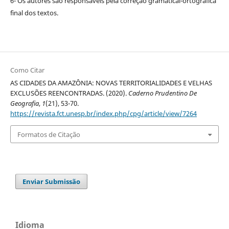
6- Os autores são responsáveis pela correção gramatical-ortográfica
final dos textos.
Como Citar
AS CIDADES DA AMAZÔNIA: NOVAS TERRITORIALIDADES E VELHAS
EXCLUSÕES REENCONTRADAS. (2020).
Caderno Prudentino De
Geografia
,
1
(21), 53-70.
https://revista.fct.unesp.br/index.php/cpg/article/view/7264
Formatos de Citação
Enviar Submissão
Idioma