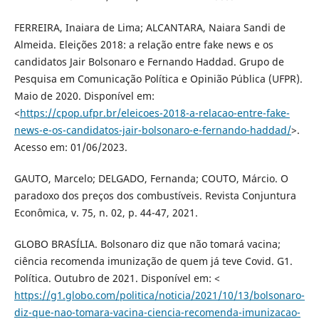
FERREIRA, Inaiara de Lima; ALCANTARA, Naiara Sandi de
Almeida. Eleições 2018: a relação entre fake news e os
candidatos Jair Bolsonaro e Fernando Haddad. Grupo de
Pesquisa em Comunicação Política e Opinião Pública (UFPR).
Maio de 2020. Disponível em:
<
https://cpop.ufpr.br/eleicoes-2018-a-relacao-entre-fake-
news-e-os-candidatos-jair-bolsonaro-e-fernando-haddad/
>.
Acesso em: 01/06/2023.
GAUTO, Marcelo; DELGADO, Fernanda; COUTO, Márcio. O
paradoxo dos preços dos combustíveis. Revista Conjuntura
Econômica, v. 75, n. 02, p. 44-47, 2021.
GLOBO BRASÍLIA. Bolsonaro diz que não tomará vacina;
ciência recomenda imunização de quem já teve Covid. G1.
Política. Outubro de 2021. Disponível em: <
https://g1.globo.com/politica/noticia/2021/10/13/bolsonaro-
diz-que-nao-tomara-vacina-ciencia-recomenda-imunizacao-