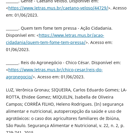
_______. Gente - Caetano Veloso. Disponível em:
<
https://www.letras.mus.br/caetano-veloso/44729/
>. Acesso
em: 01/06/2023.
_______. Quem tem fome tem pressa - Ação Cidadania.
Disponível em: <
https://www.letras.mus.br/acao-
cidadania/quem-tem-fome-tem-pressa/
>. Acesso em:
01/06/2023.
_______. Reis do Agronegócio - Chico César. Disponível em:
<
https://www.letras.mus.br/chico-cesar/reis-do-
agronegocio/
>. Acesso em: 01/06/2023.
LUZ, Verônica Gronau; SIQUEIRA, Carlos Eduardo Gomes; LA-
ROTTA, Ehidee Gomez; MIQUILIN, Isabella de Oliveira
Campos; CORRÊA FILHO, Heleno Rodrigues. (In) segurança
alimentar e nutricional, autopercepção da saúde e uso de
agrotóxicos: o caso dos agricultores familiares de Ibiúna,
São Paulo. Segurança Alimentar e Nutricional, v. 22, n. 2, p.
729-741, 2015.