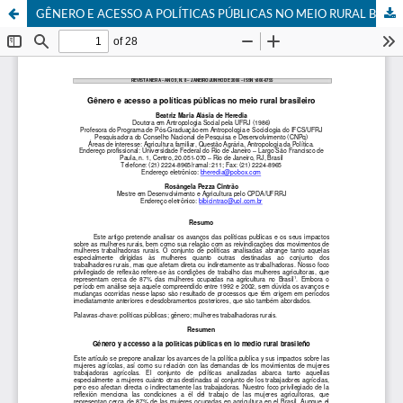
GÊNERO E ACESSO A POLÍTICAS PÚBLICAS NO MEIO RURAL BRASILEIRO