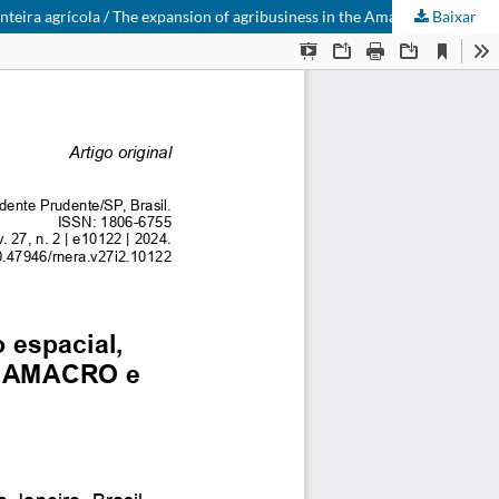
Baixar
Avanço do agronegócio na Amazônia: antecipação espacial, processos de espoliação na tentativa de criação da AMACRO e expansão da fronteira agrícola / The expansion of agribusiness in the Amazon: spatial anticipation, processes of dispossession in the attempt creation of AMACRO and expansion of the agricultural frontier / El avance del agronegocio en la Amazonia: anticipación espacial, procesos de desposesión en el intento de creación de AMACRO y expansión de la frontera agrícola