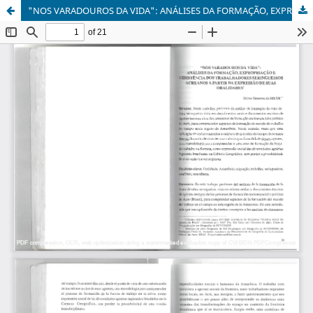
"NOS VARADOUROS DA VIDA": ANÁLISES DA FORMAÇÃO, EXPROPRIAÇÃO E RESINSISTÊNCIA DOS TRABALHADORES SERINGUEIROS ACREANOS A PARTIR DA EXPRESSÃO DE SUAS ORALIDADES