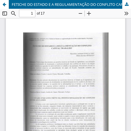
FETICHE DO ESTADO E A REGULAMENTAÇÃO DO CONFLITO CAPITAL TRABALHO