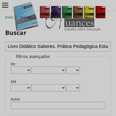
Início
/
Buscar
Buscar
Filtros avançados
De
Até
Autor