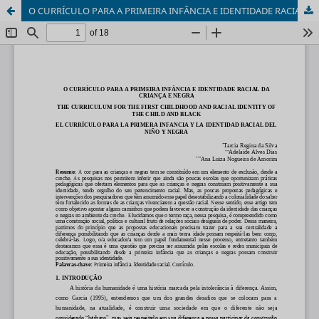
O CURRÍCULO PARA A PRIMEIRA INFÂNCIA E IDENTIDADE RACIAL DA CRIANÇA E NEGRA